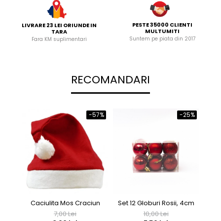
PESTE 35000 CLIENTI
LIVRARE 23 LEI ORIUNDE IN
MULTUMITI
TARA
Suntem pe piata din 2017
Fara KM suplimentari
RECOMANDARI
-57%
-25%
Caciulita Mos Craciun
Set 12 Globuri Rosii, 4cm
Set 4
7,00 Lei
10,00 Lei