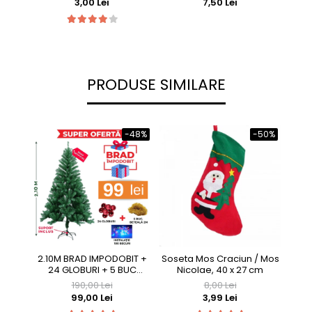
3,00 Lei
7,50 Lei
PRODUSE SIMILARE
-48%
-50%
2.10M BRAD IMPODOBIT +
Soseta Mos Craciun / Mos
LENJ
24 GLOBURI + 5 BUC
Nicolae, 40 x 27 cm
BETEALA 2M + INSTALATIE
190,00 Lei
8,00 Lei
100LED + SUPORT METALIC
99,00 Lei
3,99 Lei