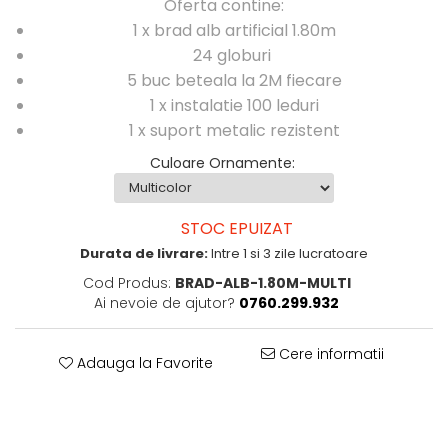
Oferta contine:
1 x brad alb artificial 1.80m
24 globuri
5 buc beteala la 2M fiecare
1 x instalatie 100 leduri
1 x suport metalic rezistent
Culoare Ornamente
:
STOC EPUIZAT
Durata de livrare:
Intre 1 si 3 zile lucratoare
Cod Produs:
BRAD-ALB-1.80M-MULTI
Ai nevoie de ajutor?
0760.299.932
Cere informatii
Adauga la Favorite