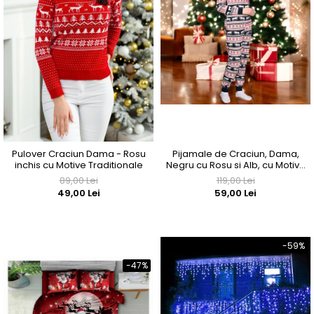
Pijamale de Craciun, Dama,
Pulover Craciun Dama - Rosu
Negru cu Rosu si Alb, cu Motive
inchis cu Motive Traditionale
de Sarbatoare
119,00 Lei
89,00 Lei
59,00 Lei
49,00 Lei
-59%
-47%