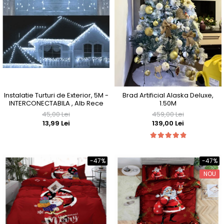
Instalatie Turturi de Exterior, 5M -
Brad Artificial Alaska Deluxe,
INTERCONECTABILA , Alb Rece
1.50M
45,00 Lei
459,00 Lei
13,99 Lei
139,00 Lei
-47%
-47%
NOU