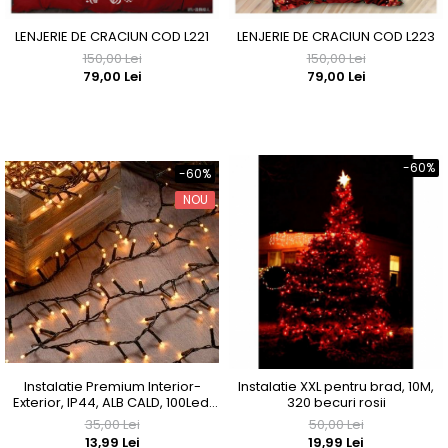
LENJERIE DE CRACIUN COD L221
LENJERIE DE CRACIUN COD L223
150,00 Lei
150,00 Lei
79,00 Lei
79,00 Lei
-60%
-60%
NOU
Instalatie Premium Interior-
Instalatie XXL pentru brad, 10M,
Exterior, IP44, ALB CALD, 100Led,
320 becuri rosii
8M
35,00 Lei
50,00 Lei
13,99 Lei
19,99 Lei