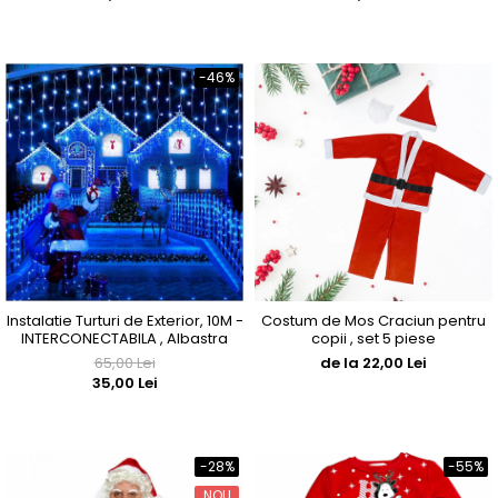
-46%
Instalatie Turturi de Exterior, 10M -
Costum de Mos Craciun pentru
INTERCONECTABILA , Albastra
copii , set 5 piese
65,00 Lei
de la 22,00 Lei
35,00 Lei
-28%
-55%
NOU