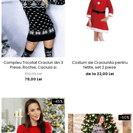
Compleu Tricotat Craciun din 3
Costum de Craciunita pentru
Piese, Rochie, Caciula si
fetite, set 2 piese
Jambiere- Negru cu Motive
159,00 Lei
de la 22,00 Lei
Traditionale
79,00 Lei
-45%
-50%