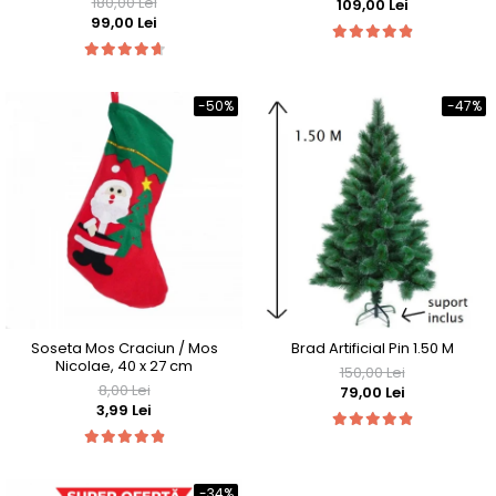
180,00 Lei
109,00 Lei
METALIC
99,00 Lei
-50%
-47%
Soseta Mos Craciun / Mos
Brad Artificial Pin 1.50 M
Nicolae, 40 x 27 cm
150,00 Lei
8,00 Lei
79,00 Lei
3,99 Lei
-34%