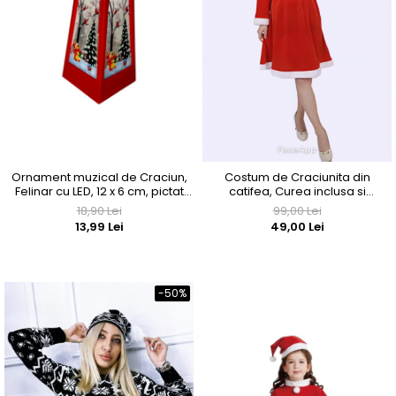
Ornament muzical de Craciun,
Costum de Craciunita din
Felinar cu LED, 12 x 6 cm, pictat
catifea, Curea inclusa si
manual, rosu
Caciulita cu plete dalbe
18,90 Lei
99,00 Lei
13,99 Lei
49,00 Lei
-50%