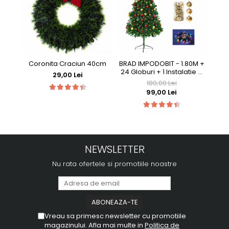
Coronita Craciun 40cm
BRAD IMPODOBIT - 1.80M +
24 Globuri + 1 Instalatie +
29,00 Lei
Varf CADOU
180,00 Lei
99,00 Lei
NEWSLETTER
Nu rata ofertele si promotiile noastre
Vreau sa primesc newsletter cu promotiile
magazinului. Afla mai multe in
Politica de