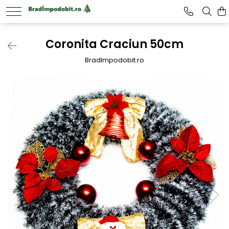
Coronita Craciun 50cm
BradImpodobit.ro