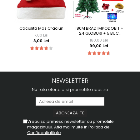
Caciulita Mos Craciun
1.80M BRAD IMPODOBIT +
Cor
24 GLOBURI + 5 BUC
7,00 Lei
BETEALA 2M + INSTALATIE
180,00 Lei
3,00 Lei
100LED + SUPORT METALIC
99,00 Lei
NEWSLETTER
Nu rata ofertele si promotiile noastre
Vreau sa primesc newsletter cu promotiile
magazinului. Afla mai multe in
Politica de
Confidentialitate