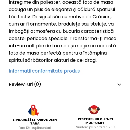
întregime din poliester, această fata de masa
adaugă un plus de eleganță și căldură spațiului
tău festiv. Designul său cu motive de Crăciun,
cum ar fi ornamente, bradulețe sau steluțe, va
îmbogăți atmosfera cu bucuria caracteristică
acestei perioade speciale. Transformă-ți masa
într-un colț plin de farmec și magie cu această
fata de masa perfectă pentru a întâmpina
spiritul sărbătorilor alături de cei dragi.
Informatii conformitate produs
Review-uri
(0)
PESTE 35000 CLIENTI
LIVRARE 23 LEI ORIUNDE IN
MULTUMITI
TARA
Suntem pe piata din 2017
Fara KM suplimentari