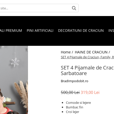
IALI PREMIUM
PINI ARTIFICIALI
DECORATIUNI DE CRACIUN
IN
Home /
HAINE DE CRACIUN /
SET 4 Pijamale de Craciun, Family,
SET 4 Pijamale de Crac
Sarbatoare
BradImpodobit.ro
500,00 Lei
319,00 Lei
Comode si lejere
Bumbac fin
Croi lejer