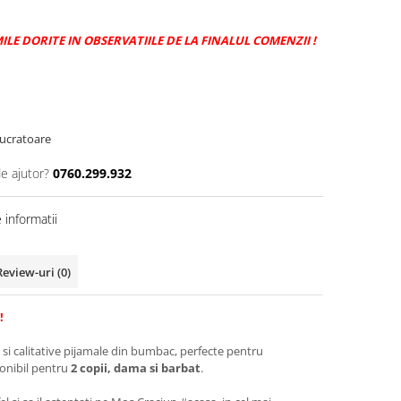
E DORITE IN OBSERVATIILE DE LA FINALUL COMENZII !
 lucratoare
de ajutor?
0760.299.932
informatii
Review-uri
(0)
!
 si calitative pijamale din bumbac, perfecte pentru
ponibil pentru
2 copii, dama si barbat
.