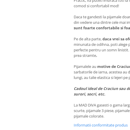
Practic, va puteti imbraca toti la 
comod si confortabil mod!
Daca te gandesti la pijamale doar 
din vedere una dintre cele mai im
sunt foarte confortabile si foa
Pe de alta parte,
daca vrei sa o
minunata de odihna, poti alege pi
perfecte pentru un somn linistit.
prea stramte
.
Pijamalele au
motive de Craciu
sarbatorile de iarna, acestea au 
lungi, au talie elastica si lejeri pe 
Cadoul ideal de Craciun sau de
surori, socri, etc.
La MAD DiVA gasesti o gama larga 
scurte, pijamale 3 piese, pijamale
pijamale colorate.
Informatii conformitate produs