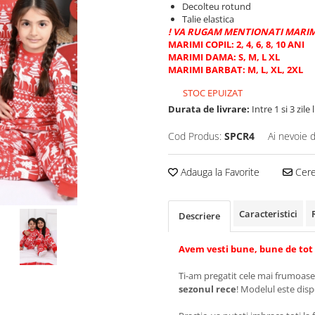
Decolteu rotund
Talie elastica
! VA RUGAM MENTIONATI MARIMIL
MARIMI COPIL: 2, 4, 6, 8, 10 ANI
MARIMI DAMA: S, M, L XL
MARIMI BARBAT: M, L, XL, 2XL
STOC EPUIZAT
Durata de livrare:
Intre 1 si 3 zile
Cod Produs:
SPCR4
Ai nevoie 
Adauga la Favorite
Cere 
Caracteristici
Descriere
Avem vesti bune, bune de tot 
Ti-am pregatit cele mai frumoase
sezonul rece
! Modelul este dis