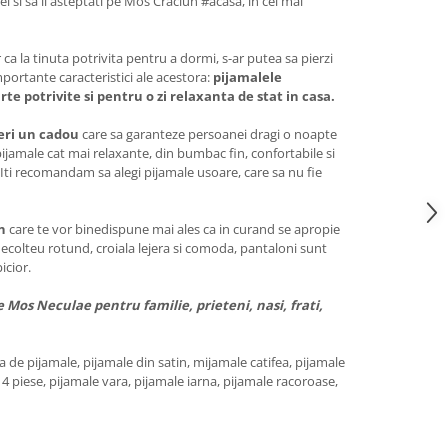
fel si sa il asteptati pe Mos Craciun #acasa, in cel mai
ca la tinuta potrivita pentru a dormi, s-ar putea sa pierzi
portante caracteristici ale acestora:
pijamalele
rte potrivite si pentru o zi relaxanta de stat in casa.
feri un cadou
care sa garanteze persoanei dragi o noapte
jamale cat mai relaxante, din bumbac fin, confortabile si
 Iti recomandam sa alegi pijamale usoare, care sa nu fie
n
care te vor binedispune mai ales ca in curand se apropie
decolteu rotund, croiala lejera si comoda, pantaloni sunt
picior.
 Mos Neculae pentru familie, prieteni, nasi, frati,
de pijamale, pijamale din satin, mijamale catifea, pijamale
 4 piese, pijamale vara, pijamale iarna, pijamale racoroase,