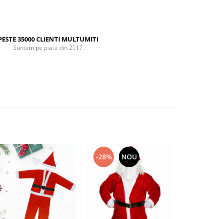
PESTE 35000 CLIENTI MULTUMITI
Suntem pe piata din 2017
-28%
NOU
-29%