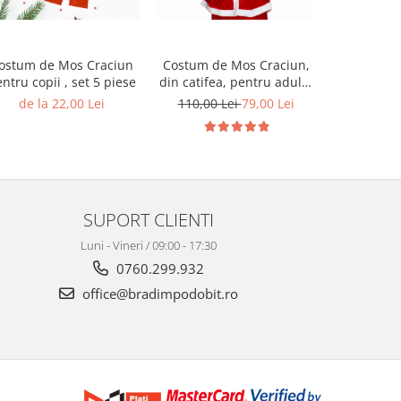
ostum de Mos Craciun
Costum de Mos Craciun,
Set bebe
ntru copii , set 5 piese
din catifea, pentru adulti,
Body Hohoh
set 5 piese
+ c
de la 22,00 Lei
110,00 Lei
79,00 Lei
55,00 L
SUPORT CLIENTI
Luni - Vineri / 09:00 - 17:30
0760.299.932
office@bradimpodobit.ro