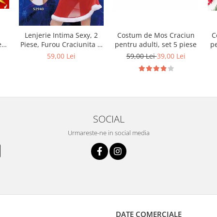
Costum de Mos Craciun
C
n
Lenjerie Intima Sexy, 2
pentru adulti, set 5 piese
pe
e
Piese, Furou Craciunita si
Chiloti Tanga
59,00 Lei
39,00 Lei
i
59,00 Lei
SOCIAL
Urmareste-ne in social media
DATE COMERCIALE