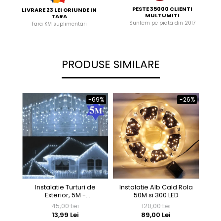
PESTE 35000 CLIENTI
LIVRARE 23 LEI ORIUNDE IN
MULTUMITI
TARA
Suntem pe piata din 2017
Fara KM suplimentari
PRODUSE SIMILARE
-26%
-69%
I
Instalatie Turturi de
Instalatie Alb Cald Rola
Int
Exterior, 5M -
50M si 300 LED
A
INTERCONECTABILA , Alb
45,00 Lei
120,00 Lei
Rece
13,99 Lei
89,00 Lei