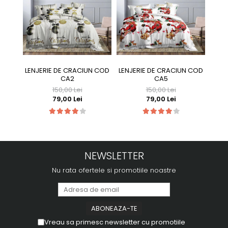
LENJERIE DE CRACIUN COD
LENJERIE DE CRACIUN COD
LENJ
CA2
CA5
150,00 Lei
150,00 Lei
79,00 Lei
79,00 Lei
NEWSLETTER
Nu rata ofertele si promotiile noastre
Vreau sa primesc newsletter cu promotiile