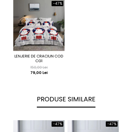
-47%
LENJERIE DE CRACIUN COD
CG1
150,00 Lei
79,00 Lei
PRODUSE SIMILARE
-47%
-47%