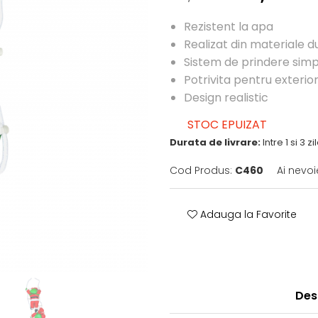
Rezistent la apa
Realizat din materiale d
Sistem de prindere simp
Potrivita pentru exterio
Design realistic
STOC EPUIZAT
Durata de livrare:
Intre 1 si 3 z
Cod Produs:
C460
Ai nevoi
Adauga la Favorite
Des