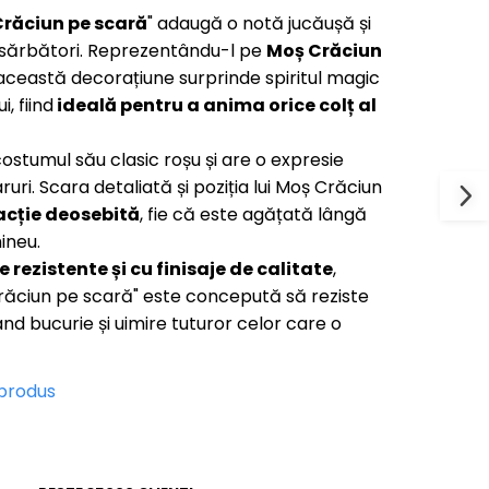
Crăciun pe scară
" adaugă o notă jucăușă și
 sărbători. Reprezentându-l pe
Moș Crăciun
 această decorațiune surprinde spiritul magic
, fiind
ideală pentru a anima orice colț al
ostumul său clasic roșu și are o expresie
uri. Scara detaliată și poziția lui Moș Crăciun
acție deosebită
, fie că este agățată lângă
ineu.
 rezistente și cu finisaje de calitate
,
răciun pe scară" este concepută să reziste
d bucurie și uimire tuturor celor care o
 produs