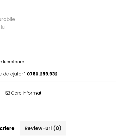
urabile
lu
r
ile lucratoare
e de ajutor?
0760.299.932
Cere informatii
criere
Review-uri
(0)