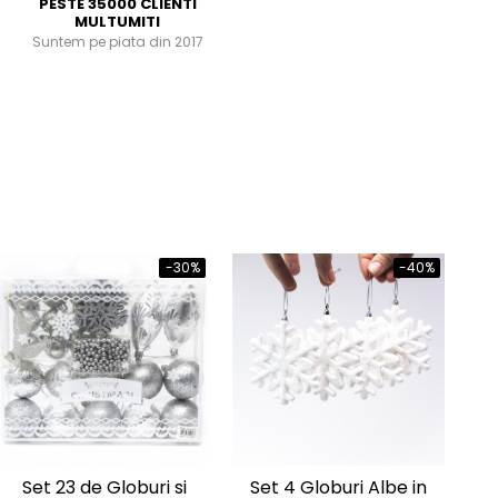
PESTE 35000 CLIENTI
MULTUMITI
Suntem pe piata din 2017
-30%
-40%
Set 23 de Globuri si
Set 4 Globuri Albe in
Set