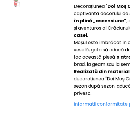
Decorațiunea "
Doi Moș 
captivantă decorului de
în plină „ascensiune”
,
și aventuros al Crăciunului
casei.
Moșul este îmbrăcat în c
veselă, gata să aducă dar
fac această piesă
o atr
brad, la geam sau la șem
Realizată din materiale
decorațiunea "Doi Moș C
sezon după sezon, aducân
privesc.
Informatii conformitate