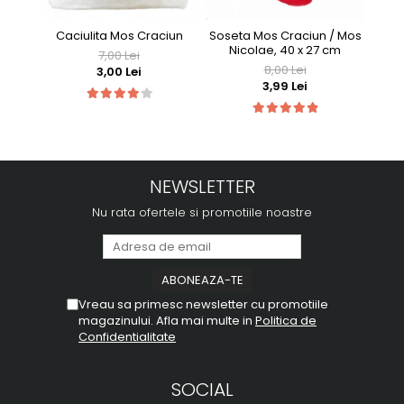
Caciulita Mos Craciun
Soseta Mos Craciun / Mos
Cor
Nicolae, 40 x 27 cm
7,00 Lei
8,00 Lei
3,00 Lei
3,99 Lei
NEWSLETTER
Nu rata ofertele si promotiile noastre
Vreau sa primesc newsletter cu promotiile
magazinului. Afla mai multe in
Politica de
Confidentialitate
SOCIAL