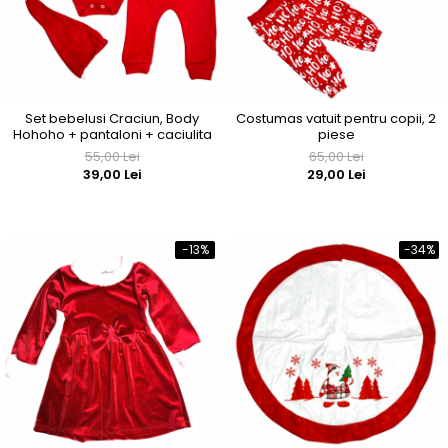
Set bebelusi Craciun, Body
Costumas vatuit pentru copii, 2
Hohoho + pantaloni + caciulita
piese
55,00 Lei
65,00 Lei
39,00 Lei
29,00 Lei
-13%
-34%