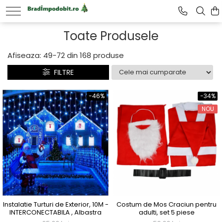
Toate Produsele
Afiseaza:
49-
72
din
168
produse
FILTRE
-46%
-34%
NOU
Instalatie Turturi de Exterior, 10M -
Costum de Mos Craciun pentru
INTERCONECTABILA , Albastra
adulti, set 5 piese