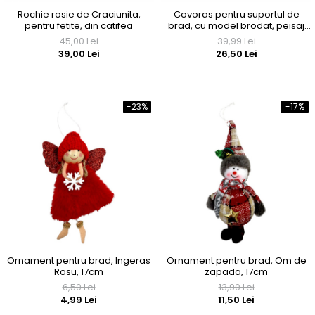
Rochie rosie de Craciunita,
Covoras pentru suportul de
pentru fetite, din catifea
brad, cu model brodat, peisaj
de Craciun
45,00 Lei
39,99 Lei
39,00 Lei
26,50 Lei
-23%
-17%
Ornament pentru brad, Ingeras
Ornament pentru brad, Om de
Rosu, 17cm
zapada, 17cm
6,50 Lei
13,90 Lei
4,99 Lei
11,50 Lei