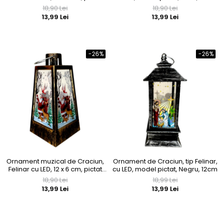
manual, argintiu
18,90 Lei
18,90 Lei
13,99 Lei
13,99 Lei
-26%
-26%
Ornament muzical de Craciun,
Ornament de Craciun, tip Felinar,
Felinar cu LED, 12 x 6 cm, pictat
cu LED, model pictat, Negru, 12cm
manual, bronz
18,90 Lei
18,99 Lei
13,99 Lei
13,99 Lei