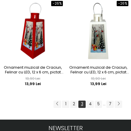
-26%
-26%
Ornament muzical de Craciun,
Ornament muzical de Craciun,
Felinar cu LED, 12 x 6 cm, pictat
Felinar cu LED, 12 x 6 cm, pictat
manual, rosu
manual, alb
18,90 Lei
18,90 Lei
13,99 Lei
13,99 Lei
1
2
3
4
5
7
...
NEWSLETTER