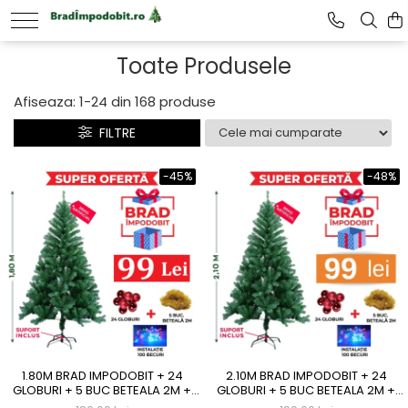
Toate Produsele
Afiseaza:
1-
24
din
168
produse
FILTRE
-45%
-48%
1.80M BRAD IMPODOBIT + 24
2.10M BRAD IMPODOBIT + 24
GLOBURI + 5 BUC BETEALA 2M +
GLOBURI + 5 BUC BETEALA 2M +
INSTALATIE 100LED + SUPORT
INSTALATIE 100LED + SUPORT