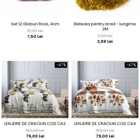
Set 12 Globuri Rosii, 4cm
Beteala pentru brad - lungime
2M
10,00 Lei
5,00 Lei
7,50 Lei
2,99 Lei
-47%
-47%
LENJERIE DE CRACIUN COD CA2
LENJERIE DE CRACIUN COD CA4
150,00 Lei
150,00 Lei
79,00 Lei
79,00 Lei