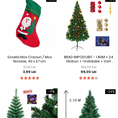
Soseta Mos Craciun / Mos
BRAD IMPODOBIT - 1.80M + 24
Nicolae, 40 x 27 cm
Globuri + 1 Instalatie + Varf
CADOU
8,00 Lei
180,00 Lei
3,99 Lei
99,00 Lei
-11%
-24%