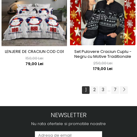
Set Pulovere Craciun Cuplu -
LENJERIE DE CRACIUN COD CG1
Negru cu Motive Traditionale
150,00 Lei
250,00 Lei
79,00 Lei
179,00 Lei
1
2
3
7
...
NEWSLETTER
Nu rata ofertele si promotiile noastre